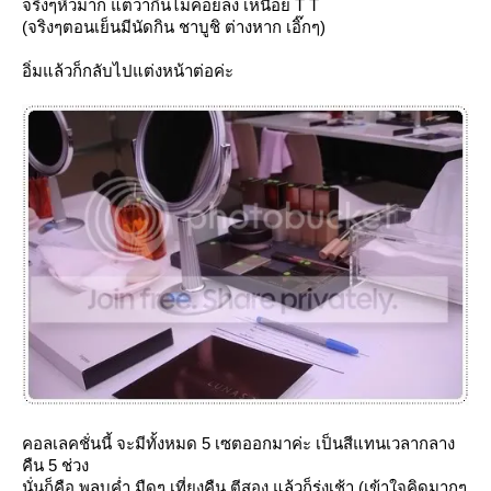
จริงๆหิวมาก แต่ว่ากินไม่ค่อยลง เหนื่อย T T
(จริงๆตอนเย็นมีนัดกิน ชาบูชิ ต่างหาก เอิ๊กๆ)
อิ่มแล้วก็กลับไปแต่งหน้าต่อค่ะ
คอลเลคชั่นนี้ จะมีทั้งหมด 5 เซตออกมาค่ะ เป็นสีแทนเวลากลาง
คืน 5 ช่วง
นั่นก็คือ พลบค่ำ มืดๆ เที่ยงคืน ตีสอง แล้วก็รุ่งเช้า (เข้าใจคิดมากๆ