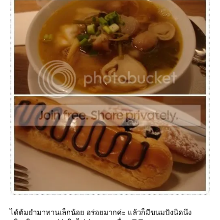
ได้ต้มยำมาทานเล็กน้อย อร่อยมากค่ะ แล้วก็มีขนมปังนิดนึง