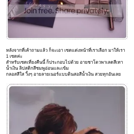
หลังจากที่เค้าถามแล้ว ก็จะเอา เซตแต่งหน้าที่เราเลือก มาให้เรา
1 เซตค่ะ
สำหรับเซตเที่ยงคืนนี้ ก็ประกอบไปด้วย อายชาโดวพาเลตสีเทา
น้ำเงิน ลิปสติกสีชมพูอ่อนและเข้ม
กลอสสีใส วิ้งๆ อายลายเนอร์แบบดินสอสีน้ำเงิน สวยทุกอันเล