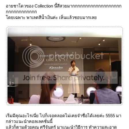
อายชาโดวของ Collection นี้สีสวยมากกกกกกกกกกกกกกกกกกก
กกกกกกกกกกกก
ดยเฉพาะ พาเลตสีน้ำเงินค่ะ เห็นแล้วชอบมากเล
เริ่มมีคุณอะไรเนี่ย ไปก็เจอตลอดไม่เคยจำชื่อได้เลยค่ะ 5555 มา
กล่าวแนะนำคอลเลคชั่นนี้
ล้วก็ตามด้วยคุณ ศรีจันทร์ มาแนะนำวิธีการ ทำความสะอาด