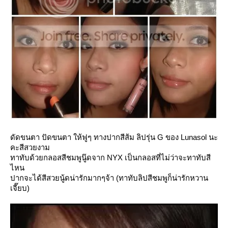
ดัดขนตา ปัดขนตา ให้ฟูๆ ทางปากสีส้ม ลิปรุ่น G ของ Lunasol นะ
คะสีสวยงาม
ทาทับด้วยกลอสสีชมพูนู๊ดจาก NYX เป็นกลอสที่ไม่ว่าจะทาทับสี
ไหน
ปากจะได้สีสวยนู้ดน่ารักมากๆจ้า (ทาทับลิปสีชมพูก็น่ารักหวาน
เจี๊ยบ)