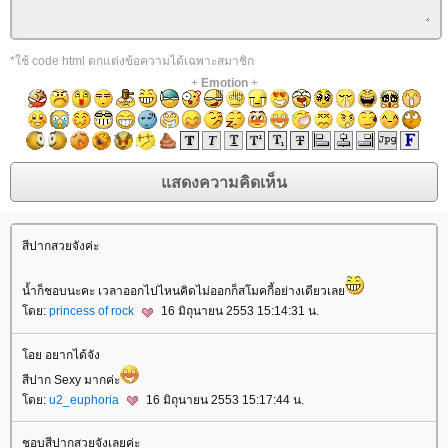
*ใช้ code html ตกแต่งข้อความได้เฉพาะสมาชิก
+
Emotion
+
สีปากสวยจังค่ะ
น้ำก็ชอบนะคะ เวลาออกไปไหนคิดไม่ออกก็สโมคกี้อย่างเดียวเล
ดย:
princess of rock
16 มิถุนายน 2553 15:14:31 น.
อย อยากได้จัง
สีปาก Sexy มากค่ะ
ดย:
u2_euphoria
16 มิถุนายน 2553 15:17:44 น.
ชอบสีปากสวยจังเลยค่ะ