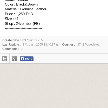
Color : Black&Brown
Material : Genuine Leather
Price : 1,250 THB
Size : 41
Shop : 24vember (FB)
-------------------------------
Create Date :
03 กันยายน 2555
Last Update :
3 กันยายน 2555 18:40:37 น.
Counter :
3742 Pageviews.
Comments :
2