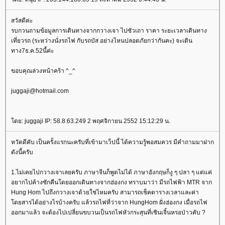
สวัสดีค่ะ
รบกวนถามข้อมูลการเดินทางจากกวางเจา ไปซัวเถา ราคา ระยะเวลาเดินทาง
เที่ยวรถ (ระหว่างนั่งรถไฟ กับรถบัส อย่างไหนปลอดภัยกว่ากันคะ) จะเดิน
ทาง7ธ.ค.52นี้ค่ะ
ขอบคุณล่วงหน้าคร้า ^_^
juggaji@hotmail.com
ดย: juggaji IP: 58.8.63.249 2 พฤศจิกายน 2552 15:12:29 น.
หวัดดีคับ เป็นครั้งแรกนะครับที่เข้ามาเว็ปนี้ ได้ความรู้พอสมควร มีคำถามมาฝาก
ดังนี้ครับ
1.ไม่เคยไปกวางเจาเลยครับ ภาษาจีนก็พูดไม่ได้ ภาษาอังกฤษก็งู ๆ ปลา ๆ แต่แค่
อยากไปค้างซักคืนโดยออกเดินทางจากฮ่องกง ทราบมาว่า มีรถไฟฟ้า MTR จาก
Hung Hom ไปถึงกวางเจาด้วยใช่ไหมครับ สามารถเช็คตารางเวลาและค่า
ดยสารได้อย่างไรบ้างครับ แล้วรถไฟที่ว่าจาก HungHom ฝั่งฮ่องกง เมื่อรถไฟ
ออกมาแล้ว จะต้องไปเปลี่ยนขบวนเป็นรถไฟหัวกระสุนที่เซินเจิ้นหรอป่าวคับ ?