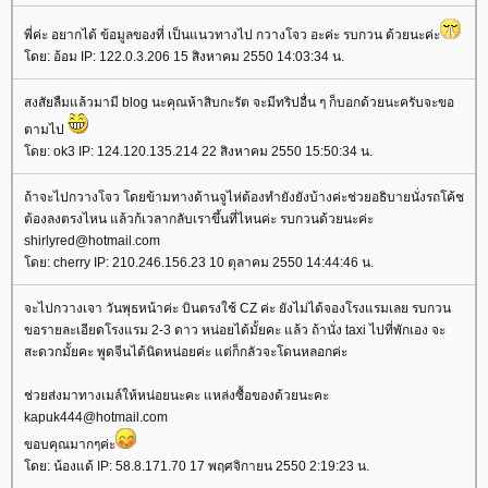
พี่ค่ะ อยากได้ ข้อมูลของที่ เป็นแนวทางไป กวางโจว อะค่ะ รบกวน ด้วยนะค่ะ
ดย: อ้อม IP: 122.0.3.206 15 สิงหาคม 2550 14:03:34 น.
สงสัยลืมแล้วมามี blog นะคุณห้าสิบกะรัต จะมีทริปอื่น ๆ ก็บอกด้วยนะครับจะขอ
ตามไป
ดย: ok3 IP: 124.120.135.214 22 สิงหาคม 2550 15:50:34 น.
ถ้าจะไปกวางโจว โดยข้ามทางด้านจูไห่ต้องทำยังยังบ้างค่ะช่วยอธิบายนั่งรถโค้ช
ต้องลงตรงไหน แล้วก้เวลากลับเราขึ้นที่ไหนค่ะ รบกวนด้วยนะค่ะ
shirlyred@hotmail.com
ดย: cherry IP: 210.246.156.23 10 ตุลาคม 2550 14:44:46 น.
จะไปกวางเจา วันพุธหน้าค่ะ บินตรงใช้ CZ ค่ะ ยังไม่ได้จองโรงแรมเลย รบกวน
ขอรายละเอียดโรงแรม 2-3 ดาว หน่อยได้มั้ยคะ แล้ว ถ้านั่ง taxi ไปที่พักเอง จะ
สะดวกมั้ยคะ พูดจีนได้นิดหน่อยค่ะ แต่ก็กลัวจะโดนหลอกค่ะ
ช่วยส่งมาทางเมล์ให้หน่อยนะคะ แหล่งซื้อของด้วยนะคะ
kapuk444@hotmail.com
ขอบคุณมากๆค่ะ
ดย: น้องแด้ IP: 58.8.171.70 17 พฤศจิกายน 2550 2:19:23 น.