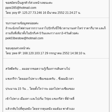
ขอสมัครเป็นลูกทัวร์ล่วงหน้าเลยนะคะ
ppsr285@hotmail.com
ดย: poy IP: 125.27.73.246 16 มีนาคม 2552 21:24:27 น.
รบกวนถามข้อมูลหน่อยค่ะ
ถ้าจะนั่งรถไฟด่วนจากกวางเจาไปปักกิ่งนี่ใช้เวลานานเท่าไหร่ ราคากี่บาท และก็
ถามถึงที่เที่ยวทั้งในปักกิ่ง4-5วันและกวางเจา3-4วันด้วยค่ะ
pek03bestow@hotmail.com
ขอบคุณล่วงหน้าค่ะ
ดย: pee IP: 168.120.103.17 29 กรกฎาคม 2552 14:38:10 น.
สวัสดีครับ ... ผมอยากขอความรู้เรื่องการเดินทางไป
ชงกรีร่า โดยออกไปทาง เชียงของครับ .. ซึ่งผมมีเวลา
ประมาณ 15 วัน ... โดยตั้งใจว่าจะ ออกไปทางเชียงของ
เข้าไปทาง เมืองลา และไปเริ่ม Trips แชงกรีล่า ที่ต้าหลี่
ล้วกลับไปที่คุนหมิง โดยจากคุนหมิง ผมต้อง พาตัวเอง