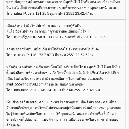
ทราบข้อมูลการเดินทางแบบสะดวก กรณีพูดจีนไม่ได้ พร้อมทั้ง แนะนำล่ามไท
จีน สนใจเสื้อผ้าขายส่งที่กวางเจาคะ รวมทั้งการขนส่ง ขอบคุณล่วงหน้านะคะ
ดย: jahja IP: 58.8.121.25 5 กุมภาพันธ์ 2551 23:42:47 น.
เชื่อแล้วค่ะ ว่ามือใหม่หัดทำ ตามมาจากกระทู้พันทิป
สนใจเรื่องไปจีนค่ะเลยตามมาดูว่ามีรายละเอียดอะไรไหม
ดย: แมงหวี่@93 IP: 58.9.188.151 12 กุมภาพันธ์ 2551 10:23:22 น.
ตามมาจากพันทิปเหมือนกัน มาให้กำลังใจ จะร่วมขบวนไปจีนคะ
ดย: ตะแน๋ว IP: 118.173.7.87 3 มีนาคม 2551 11:52:52 น.
หวัดดีค่ะคุณห้าสิบกระรัต ตอนนี้สนใจไปเที่ยวเซี่ยงไฮ้ แต่พูดจีนไม่ได้เลย ถ้าไป
ซื้อหนังสือท่องเที่ยวมาอ่านพอจะไปไหวมั้ยอ่ะค่ะ แล้วถ้าไปเซี่ยงไฮ้ควรไปเที่ยว
เมืองอื่นด้วยรึเปล่าอ่ะค่ะ ถ้ามีรายละเอียด หรือแผนที่รบกวนเมลกลับ
mint_555@hotmail.com ด้วยนะค่ะ ขอบคุณมากๆค่ะ
ดย: min-mint IP: 202.149.24.161 3 มีนาคม 2551 21:14:16 น.
เพิ่งเข้ามาครั้งแรกเลย คุณ 50 กะรัตเชี่ยวชาญด้านเมืองจีนเหรอคะ ตอนนี้ทำ
ค้าขายเสื้อผ้าอยู่ต่ะ สนใจจะไปกวางเจาอยู่เหมือนกัน เห็นเค้าว่าราคาถูกมากแต่
ไม่รู้ว่าแบบทันสมัยหรือเปล่า อยากให้คุณแนะนำหน่อยค่ะ ถ้าจะซื้อเสื้อผ้ามา
ขายส่ง เคยไปฮ่องกงมา แบบที่กวางเจาจะเหมือนฮ่องกงหรือเปล่าคะ ช่วยตอบ
ด้วยนะคะ