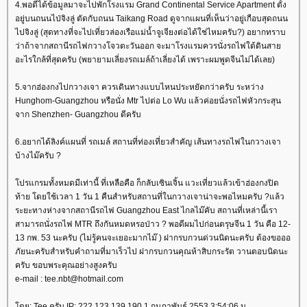
4.พอดีได้ข้อมูลมาจะไปพักโรงแรม Grand Continental Service Apartment ตั้ง
อยู่บนถนนไป่จิงลู่ ตัดกับถนน Taikang Road ดูจากแผนที่เห็นว่าอยู่เกือบสุดถนน
ไปจิงลู่ (สุดทางที่จะไปเที่ยวล่องเรือแม่น้ำจูเจียงต่อได้ใช่ไหมครับ?) อยากทราบ
ว่าถ้าจากสถานีรถไฟกวางโจวตะวันออก จะมาโรงแรมควรนั่งรถไฟใต้ดินสา
อะไรใกล้ที่สุดครับ (พยายามเลี่ยงรถเมล์ถ้าเลี่ยงได้ เพราะผมพูดจีนไม่ได้เลย)
5.จากฮ่องกงไปกวางเจา ควรเดินทางแบบไหนประหยัดกว่าครับ ระหว่าง
Hunghom-Guangzhou หรือนั่ง Mtr ไปต่อ Lo Wu แล้วค่อยนั่งรถไฟหัวกระสุน
จาก Shenzhen- Guangzhou ดีครับ
6.อยากได้ลิงค์แผนที่ รถเมล์ สถานที่ท่องเที่ยวสำคัญ เส้นทางรถไฟในกวางเจา
บ้างไม๊ครับ ?
ปรแกรมทั้งหมดมีเท่านี้ ที่เหลือคือ ก็กลับเซินเจิ้น แวะเที่ยวแล้วเข้าฮ่องกงปิด
ท้าย โดยใช้เวลา 1 วัน 1 คืนสำหรับสถานที่ในกวางเจาน่าจะพอไหมครับ ?แล้ว
ระยะทางห่างจากสถานีรถไฟ Guangzhou East ไกลไม๊คับ สถานที่เหล่านี้เรา
สามารถนั่งรถไฟ MTR ถึงกันหมดหรอป่าว ? พอดีผมไปก่อนตรุษจีน 1 วัน คือ 12-
13 กพ. 53 นะครับ (ไม่รู้คนจะเยอะมากไม๊ ) ฝากรบกวนด่วนนิดนะครับ ต้องขอออ
ภัยนะครับสำหรับคำถามที่มาเร็วไป ฝากรบกวนคุณห้าสิบกระรัต วานตอบนิดนะ
ครับ ขอบพระคุณอย่างสูงครับ
e-mail : tee.nbt@hotmail.com
ดย: Tee ครับ IP: 222.123.139.190 1 กุมภาพันธ์ 2553 3:54:06 น.