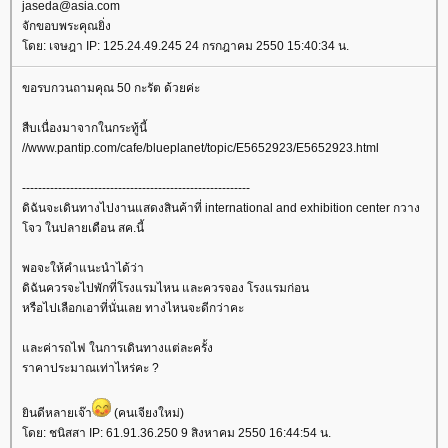
jaseda@asia.com
จักขอบพระคุณยิ่ง
ดย: เจษฎา IP: 125.24.49.245 24 กรกฎาคม 2550 15:40:34 น.
ขอรบกวนถามคุณ 50 กะรัต ด้วยค่ะ
สืบเนื่องมาจากในกระทู้นี้
//www.pantip.com/cafe/blueplanet/topic/E5652923/E5652923.html
---------------------------------------------------------
ดิฉันจะเดินทางไปงานแสดงสินค้าที่ international and exhibition center กวาง
จว ในปลายเดือน สค.นี้
พอจะให้คำแนะนำได้ว่า
ดิฉันควรจะไปพักที่โรงแรมไหน และควรจอง โรงแรมก่อน
หรือไปเลือกเอาที่นั่นเลย ทางไหนจะดีกว่าคะ
ละค่ารถไฟ ในการเดินทางแต่ละครั้ง
ราคาประมาณเท่าไหร่คะ ?
ินดีหลายเจ๊า
(คนเจียงใหม่)
ดย: ชนิสสา IP: 61.91.36.250 9 สิงหาคม 2550 16:44:54 น.