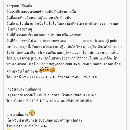
วางplan ไว้ดังนี้ค่ะ
วันแรกถึงนอนมหาลัยเซียะเหมิน กินข้าวแถวนั้น
วันที่สองเที่ยววัดหนานผู้โถว มหาลัย ป้อมปืน
วันที่สามไปเที่ยวเกาะเปียโน ไม่ไปวันเสาร์อาทิตย์เพราะกลัวคนเยอะมาก ตอน
เย็นเที่ยวจงซานลู่
วันที่สี่ไปถงอัน จี๋เหม่ย กลับมาเดิน sm หรือ walmart
วันที่ห้ากะว่าจะไป white deer cave และ ten thounsand rock และ ciji palce
เพราะว่างอยู่หนึ่งวันแต่จนใจเพราะไม่รู้ว่ามันไปไหง ciji อยู่ในเมืองหรือไกลออก
ไปค่ะ เห็นคุณห้าสิบกะรัตตอบเรื่องนอนถู่โหลว อยากไป แต่คณะลงความเห็นว่า
ไกลไป ขอความรู้ด้วยค่ะแล้วในส่วนของอาหารมีรีวิวร้านไหนแนะนำก็จะเป็น
พระคุณมากค่ะ ตาตี่ bluegirlst@yahoo.com 06-5128409 รอคอยคำตอบด้ว
ความหวังเต็มที่เลยค่ะ
ดย: ตาตี่ IP: 203.146.92.162 16 สิงหาคม 2549 11:51:13 น.
เก่งจังเลยค่ะ นับถือๆๆๆๆ
(อยู่ฮ่องกงแต่ว่ายังไม่เคยไปอย่างคุณ ห้าสิบกะรัตเลยค่ะ แหะๆ)
ดย: Bickie IP: 210.6.180.4 18 ตุลาคม 2549 20:36:35 น.
วะมาเยี่ยมค่ะ
เห็นทริปที่ ห้าสิบกะรัตไปจีนกับครอบครัวดูน่ารักดีค่ะ
ไว้จะขอคำแนะนำบ้างนะคะ