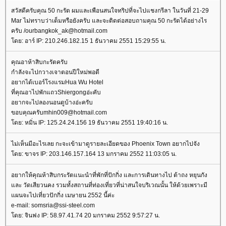
สวัสดีครับคุณ 50 กะรัต ผมและเพือนสนใจทริปที่จะไปแชงกรีลา ในวันที่ 21-29
Mar ไม่ทราบว่าเต็มหรือยังครับ และจะติดต่อสอบถามคุณ 50 กะรัตได้อย่างไร
ครับ /ourbangkok_ak@hotmail.com
ดย: อาร์ IP: 210.246.182.15 1 ธันวาคม 2551 15:29:55 น.
คุณอาห้าสิบกะรัตครับ
กำลังจะไปกวางเจาตอนปีใหม่พอดี
อยากได้เบอร์โรงแรมHua Wu Hotel
ที่คุณอาไปพักแถวShiergongอ่ะคับ
อยากจะไปลองนอนดูบ้างอ่ะครับ
ขอบคุณครับmhin009@hotmail.com
ดย: หมิ่น IP: 125.24.24.156 19 ธันวาคม 2551 19:40:16 น.
ไม่เห็นมีอะไรเลย กะจะเข้ามาดูรายละเอียดของ Phoenix Town อยากไปจัง
ดย: ขาจร IP: 203.146.157.164 13 มกราคม 2552 11:03:05 น.
อยากให้คุณห้าสิบกระรัตแนะนำที่พักที่ปักกิ่ง และการเดินทางไป ต้าถง หยุนกัง
ละ วัดเสียวนคง รวมทั้งสถานที่ท่องเที่ยวที่น่าสนใจบริเวณนั้น ให้ด้วยเพราะมี
ผนจะไปเที่ยวปักกิ่ง เมษายน 2552 นี้ค่ะ
e-mail: somsria@ssi-steel.com
ดย: จินฟง IP: 58.97.41.74 20 มกราคม 2552 9:57:27 น.