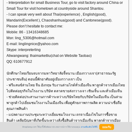
- Interpretation for small Business Tour, go to visit factory around China or
Small Tour for visit hometown at countryside around Shantou.
- I can speak very well about Thai(experience) , English(good),
Mandarin(Excellent ), Chaoshanhua(good) and Cantonese(good).
Please don’t hesitate to contact me:
Mobile: 86 - 13416348685
Msn: ling_5306@hotmail.com
E-mail: linglingnice@yahoo.com
Skype: interpreterling
Aliwangwang: thaimarketliu(chat on Website Taobao)
QQ: 610677912
นักศึกษาไทยเรียนจบจากมหาวิทยาลัยจี้หนาน เมืองกวางเจา(สาธารณะรัฐ
ประชาชนจีน) ตอนนี้พักอาศัยอยู่เมืองกวางเจา เป็น
- ฟรีแลนซ์ล่ามไทย จีน อังกฤษ รับงานล่ามไกด์ทั่วเมืองจีน พาลูกค้าจากเมืองไท
ไปติดต่อธุรกิจในโรงงาน บริษัท ตลาดขายส่งกวางเจา เซินเจิ้น และทั่วเมืองจีน
- ช่วยติดต่อประสานงานการค้าระหว่างบริษัทไทยกับบริษัทในเมืองจีน เป็นล่าม
พาลูกค้าไปเยี่ยมชมโรงงานในเมืองจีน เพื่อดูศักยภาพการผลิต ความน่าเชื่อถือ
คุณภาพสินค้า
- แปลตามงานประชุมระหว่างเยี่ยมชมโรงงาน เจรจาเนื่องไขในการซื้อขา
สินค้า เคลียปัญหาที่เกิดขี้นระหว่างสั่งซื้อสินค้าจากเมืองจีน พาลูกค้าจากเมือง
ไทยสำรวจตลาดการค้าของเมืองจีน จัดโปเกมเที่ยวหลังจากเสร็จงานด้านธุรกิจ
BlogGang.com ใช้คุกกี้เพื่อพัฒนาประสบการณ์การใช้งานของคุณ
อ่านเพิ่มเติมได้ที่นี่