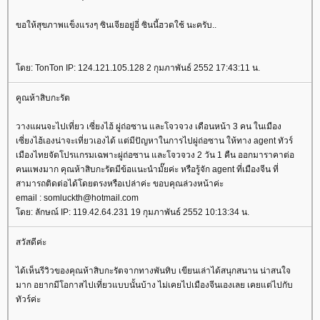
ขอให้สุขภาพแข็งแรงๆ ซินเจียอยู่อี่ ซินนี้ฮวดใช้ นะครับ..
ดย: TonTon IP: 124.121.105.128 2 กุมภาพันธ์ 2552 17:43:11 น.
คูณห้าสิบกะรัต
วางแผนจะไปเที่ยว เซี่ยงไฮ้ ผู่ถ่อซาน และโจวจวง เดือนหน้า 3 คน ในเมือง
เซี่ยงไฮ้เองน่าจะเที่ยวเองได้ แต่มีปัญหาในการไปผู่ถ่อซาน ให้ทาง agent ทัวร์
เมืองไทยจัดโปรแกรมเฉพาะผู่ถ่อซาน และโจวจวง 2 วัน 1 คืน ออกมาราคาต่อ
คนแพงมาก คุณห้าสิบกะรัตมีข้อแนะนำมั๊ยค่ะ หรือรู้จัก agent ที่เมืองจีน ที่
สามารถติดต่อได้โดยตรงหรือเปล่าค่ะ ขอบคุณล่วงหน้าค่ะ
email : somluckth@hotmail.com
ดย: ลักษณ์ IP: 119.42.64.231 19 กุมภาพันธ์ 2552 10:13:34 น.
สวัสดีค่ะ
ได้เห็นรีวิวของคุณห้าสิบกะรัตจากทางพันทิบ เขียนเล่าได้สนุกสนาน น่าสนใจ
มาก อยากมีโอกาสไปเที่ยวแบบนั้นบ้าง ไม่เคยไปเมืองจีนเองเลย เคยแต่ไปกับ
ทัวร์ค่ะ