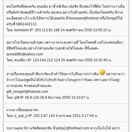
สนใจทริปที่สองครับ คุนหมิง ตาลี่ หลี่เจียง เต๋อชิง ที่แสดงไว้ที่BU ไม่ทราบว่าเต็ม
หรือยังถ้ายังพอมีที่ว่างสำหรับ สองคน อยากไปด้วยครับ เป็นน้องใหม่ครับ มีรา
ละเอียดอย่างไร แจ้งให้ทราบได้เลยครับ ที่ komsiam@hotmail หรือโทรคุยก็ได้
ครับที่ 0861442111
ดย: komsiam IP: 203.113.81.168 24 พฤศจิกายน 2550 23:45:15 น.
อยากไปเวียตนามด้วยค่ะ เพราะเวลาและสถานที่ โดนใจพอดี แต่ไปแค่คนเดียว
มีสิทธิไหมเอ่ย อย่างไรช่วยเมล์มาบอกด้วยได้ไหมค่ะ ที่นี่เลยค่ะ
anna99th@yahoo.com
ดย: คนเดียว IP: 124.244.212.124 25 พฤศจิกายน 2550 10:35:45 น.
อ่านเรื่องของคุณห้าสิบกะรัตแล้วทำให้อยากไปจีนมากกว่าเดิม
อยากถามว่า
ถ้าเราไปเอง(พูดจีนได้)กับไปกับทัวร์อย่างไหนถูกกว่ากันคะ เพราะอยากไปอยู่
นานๆอะค่ะ ช่วยตอบด้วยนะคะ
gift_nicegirl@hotmail.com
ดย: gift IP: 58.8.120.36 8 ธันวาคม 2550 14:10:07 น.
วะมาเยี่ยมคุณอาค่ะ
ดย: p_pat_p IP: 202.5.87.145 4 มกราคม 2551 0:17:44 น.
รบกวนคุณ 50 กะรัตติดต่อกลับ ที่ jahja2@hotmail.com หากเป็นไปได้ อยาก