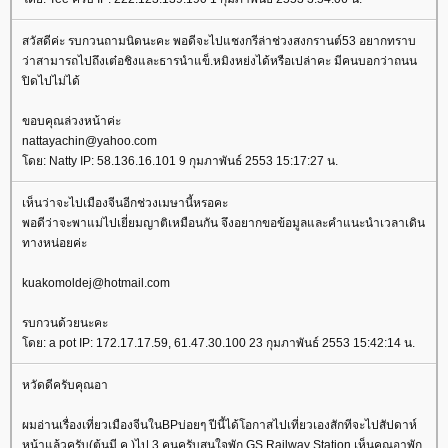
สวัสดีค่ะ รบกวนถามนิดนะคะ พอดีจะไปแชงกรีล่าช่วงสงกรานต์53 อยากทราบ
ว่าสามารถไปถึงเต๋อชิงและธารนำแข็.หมิงหย่งได้หรือเปล่าคะ มีคนบอกว่าถนน
ปิดไปไม่ได้
ขอบคุณล่วงหน้าค่ะ
nattayachin@yahoo.com
ดย: Natty IP: 58.136.16.101 9 กุมภาพันธ์ 2553 15:17:27 น.
เห็นว่าจะไปเมืองจีนอีกช่วงเมษานี้หรอคะ
พอดีว่าจะพาแม่ไปเยี่ยมญาติเหมือนกัน จึงอยากขอข้อมูลและคำแนะนำเวลาเดิน
ทางหน่อยค่ะ
kuakomoldej@hotmail.com
รบกวนด้วยนะคะ
ดย: a pot IP: 172.17.17.59, 61.47.30.100 23 กุมภาพันธ์ 2553 15:42:14 น.
หวัดดีครับคุณอา
ผมอ่านเรื่องเที่ยวเมืองจีนในBPบ่อยๆ ปีนี้ได้โอกาสไปเที่ยวเองสักทีจะไปสัปดาห์
หน้าแล้วครับ(ต้นมี.ค.)ไป 3 คนครับสนใจพัก GS Railway Station เห็นคุณอาพัก