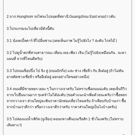
2.จาก Hunghom รถไฟจะไปจอดที่สถานี Guangzhou East หรอป่าวคับ
3.โปรแกรมจะไปเที่ยวมีดังนี้คับ
3.1 นั่งเคเบิ้ลคาร์ ที่ไป่อิ๋นซาน (เคยเห็นภาพ ไมรู้ไปยังไง ? อ่ะคับ ไกลไม๊ )
3.2 ไปดูน้ำตกที่สวนสาธารณะ เทียน เหอ เพียว เจิน (ไม่รู้ไปยังเหมือนกัน ..จะหา
ผนที่ จากที่ไหนดีครับ)
3.3 ไปถนนช็อปปิ้ง ไป่ จิง ลู่ (ถนนปักกิ่ง) และ ซ่าง เซี่ยจิ่ว กับ อีเต๋อลู่ (ถ้าไม่ทัน
อาจตัดซางเซี่ยจิ่ว หรืออีเต๋อลู่ ออกอย่างใดขอย่างหนึ่ง)
3.4 ถนนที่มีขายหยก เยอะ ๆ ในกวางเจาครับ ไม่ทราบชื่อถนนน่ะคับ เคยเห็นรีวิว
จากเว็ปอื่นนานมาก ๆแต่จำไม่ได้อ่ะคับ (ขอคำแนะนำเพิ่มด้วยนะครับว่าซื้อหยก
จากกวางเจา ส่วนใหญ่จะฟันราคานักท่องเที่ยวไหมครับ ถ้าเทียบกับบ้านเรา ซื้อ
จากบ้านเราดีกว่า หรือกวางเจาดีกว่าครับ ราคาส่วนใหญ่เป็นไงบ้างครับ)
3.5 ไปล่องแม่น้ำเพิร์ล (จูเจียง) ตอนกลางคืนบนเรือสัก 1 ชั่วโมงครับ (ไม่ทราบ
เส้นทาง !)