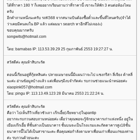
ได้ที่ราคา 180 Y ก็เลยอยากเรียนถามว่าที่ราคานี้ เขาจะให้พัก 3 คนต่อห้องไหม
ครับ
อีกคำถามหนึ่งนะครับ รถK568 จากสนามบินต้องซื้อตั๋วและขึ้นที่ไหนครับ(จำได้
ว่าเคยมีคนลงใน BP แล้ว แต่ผมมา search หาอีกทีไม่เจอง่ะ)
ขอบคุณมากครับ
songwits@hotmail.com
ดย: barnabas IP: 113.53.39.29 25 กุมภาพันธ์ 2553 19:27:27 น.
สวัสดีค่ะ คุณห้าสิบกะรัต
ตอนนี้เรียนอยู่ที่กุ้ยหลินค่ะ ปลายเมษายนนี้มีแผนว่าจะไป แชงกรีล่า ลี่เจียง ต้าหลี่
นะค่ะ อ่านข้อมูลบ้างแล้ว แต่เพื่อนๆมีงบจำกัดค่ะ รบกวนช่วยแนะนำหน่อยค่ะ
xiaopink057@hotmail.com
ดย: pingu IP: 113.13.49.123 28 มีนาคม 2553 21:22:24 น.
สวัสดีค่ะ คุณห้าสิบกะรัต
คือว่า ไปเห็นรีวิวเที่ยวซัวเถา เก๊กเอี้ย(เจียหยาง)ในpantip
อยากจะรบกวนสอบถามหน่อยค่ะ เผื่อว่าคุณพอจะรู้จักธนาคารเก่าแห่งหนึ่ง อยู่ใน
เมืองเก๊กเอี้ย ที่ชั้นล่างเป็นธนาคาร ชั้นบนจะเป็นโรงแรมและภัตตาคารสูง18ชั้น
ธนาคารนี้ไม่ได้เป็นสาขานะคะ คือคุณพ่อกำลังตามหาเพื่อนเก่าเพื่อนแก่ของท่าน
ค่ะ รบกวนด้วยนะคะ