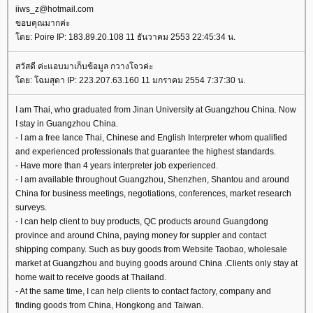
iiws_z@hotmail.com
ขอบคุณมากค่ะ
ดย: Poire IP: 183.89.20.108 11 ธันวาคม 2553 22:45:34 น.
สวัสดี ค่ะแอบมาเก็บข้อมูล กวางโจวค่ะ
ดย: โฉมสุดา IP: 223.207.63.160 11 มกราคม 2554 7:37:30 น.
I am Thai, who graduated from Jinan University at Guangzhou China. Now
I stay in Guangzhou China.
- I am a free lance Thai, Chinese and English Interpreter whom qualified
and experienced professionals that guarantee the highest standards.
- Have more than 4 years interpreter job experienced.
- I am available throughout Guangzhou, Shenzhen, Shantou and around
China for business meetings, negotiations, conferences, market research
surveys.
- I can help client to buy products, QC products around Guangdong
province and around China, paying money for suppler and contact
shipping company. Such as buy goods from Website Taobao, wholesale
market at Guangzhou and buying goods around China .Clients only stay at
home wait to receive goods at Thailand.
- At the same time, I can help clients to contact factory, company and
finding goods from China, Hongkong and Taiwan.