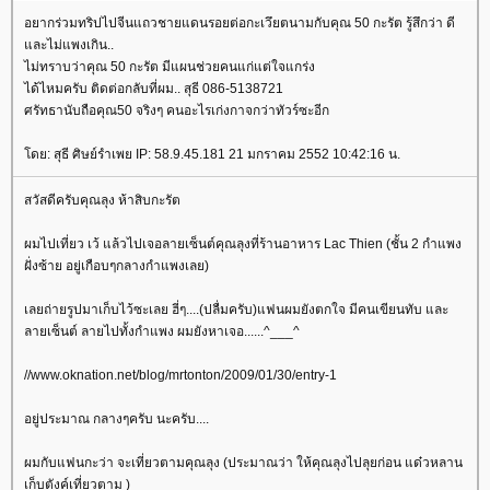
อยากร่วมทริปไปจีนแถวชายแดนรอยต่อกะเวึยตนามกับคุณ 50 กะรัต รู้สึกว่า ดี
ละไม่แพงเกิน..
ไม่ทราบว่าคุณ 50 กะรัต มีแผนช่วยคนแก่แต่ใจแกร่ง
ได้ไหมครับ ติดต่อกลับที่ผม.. สุธี 086-5138721
ศรัทธานับถือคุณ50 จริงๆ คนอะไรเก่งกาจกว่าทัวร์ซะอีก
ดย: สุธี ศิษย์รำเพย IP: 58.9.45.181 21 มกราคม 2552 10:42:16 น.
สวัสดีครับคุณลุง ห้าสิบกะรัต
ผมไปเที่ยว เว้ แล้วไปเจอลายเซ็นต์คุณลุงที่ร้านอาหาร Lac Thien (ชั้น 2 กำแพง
ฝั่งซ้าย อยู่เกือบๆกลางกำแพงเลย)
เลยถ่ายรูปมาเก็บไว้ซะเลย ฮี่ๆ....(ปลื่มครับ)แฟนผมยังตกใจ มีคนเขียนทับ และ
ลายเซ็นต์ ลายไปทั้งกำแพง ผมยังหาเจอ......^___^
//www.oknation.net/blog/mrtonton/2009/01/30/entry-1
อยู่ประมาณ กลางๆครับ นะครับ....
ผมกับแฟนกะว่า จะเที่ยวตามคุณลุง (ประมาณว่า ให้คุณลุงไปลุยก่อน แด๋วหลาน
เก็บตังค์เที่ยวตาม )