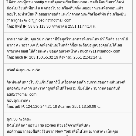
ได้อ่านกระทู้ตาม pantip ชอบที่คุณกระรัตเขียนมากค่ะ พอดีเดือนกันยานี้กิฟท์
ต้องไปเรียนที่เทียนจิน แต่ต้องไปลงเครื่องที่ปักกิ่ง เลยอยากแวะเที่ยวก่อนแล้ว
ค่อยไปลงทำเบียน ก็เลยอยากขอคำแนะนำจากคุณกะรัตเรื่องที่พัก ตั๋วเครื่องบิน
ราคาถูกอะค่ะ gift_nicegirl@hotmail.com
ดย: กิฟท์ IP: 58.8.9.113 30 กรกฎาคม 2551 11:44:14 น.
อ่านจากพันทิป คุณ 50 กะรัตว่ามีข้อมูลร้านอาหารที่เกาะไหหลำไว้แล้ว อยากได้
มากๆ ค่ะ รอว่า AA เปิดเที่ยวบินลงไหหลำก็ซื้อและถือข้อมูลของคุณไปได้เล
กรุณาส่ง mail ให้ด้วยนะคะ ขอบคุณล่วงหน้าค่ะ nuch7911@sanook.com
ดย: nuch IP: 203.150.55.32 19 สิงหาคม 2551 21:41:24 น.
สวัสดีค่ะคุณ ๕๐ กะรัต
กิฟท์จะเดินทางไปเซินเจิ้นวันศุกร์นี้ เครื่องลงตอนดึก รบกวนสอบถามเส้นทางที่
ปลอดภัย สะดวก และราคาถูกเพื่อไปที่โรงแรมเซี่ยงไฮ้ค่ะ รบกวนตอบกลับที่
agift7@gmail.com
ขอบคุณมากค่ะ
ดย: gift IP: 124.120.244.21 18 กันยายน 2551 13:50:09 น.
คุณ 50 กะรัตคะ
ดิฉันได้ติดตามอ่าน Trip stories นิวยอร์คจากพันทิปค่ะ
พอดีว่าอยากลองซื้อทัวร์จีนจาก New York เพื่อไปไนแองกาล่าค่ะ เห็นคุณ