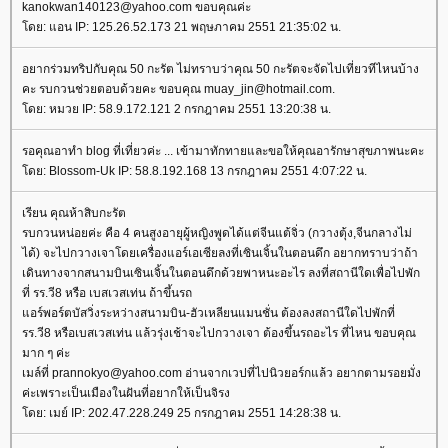
kanokwan140123@yahoo.com ขอบคุณค่ะ
ดย: แอน IP: 125.26.52.173 21 พฤษภาคม 2551 21:35:02 น.
อยากร่วมทริปกับคุณ 50 กะรัต ไม่ทราบว่าคุณ 50 กะรัตจะจัดไปเที่ยวทีไหนบ้าง
คะ รบกวนช่วยตอบด้วยคะ ขอบคุณ muay_jin@hotmail.com.
ดย: หมวย IP: 58.9.172.121 2 กรกฎาคม 2551 13:20:38 น.
รอคุณอาทำ blog ที่เที่ยวค่ะ ... เข้ามาทักทายและขอให้คุณอารักษาสุขภาพนะคะ
ดย: Blossom-Uk IP: 58.8.192.168 13 กรกฎาคม 2551 4:07:22 น.
เรียน คุณห้าสิบกะรัต
รบกวนหน่อยค่ะ คือ 4 คนสูงอายุผู้หญิงพูดได้แต่จีนแต้จิ่ว (กวางตุ้ง,จีนกลางไม่
ได้) จะไปกวางเจาโดยเครื่องแอร์เอเซียลงที่เซินเจิ้นในตอนดึก อยากทราบว่าถ้า
เดินทางจากสนามบินเซินเจิ้นในตอนดึกด้วยพาหนะอะไร ลงที่สถานีใดเพื่อไปพัก
ที่ รร.วี8 หรือ เบสเวสเท่น ถ้าขึ้นรถ
อร์พอร์ตบัสวิ่งระหว่างสนามบิน-ฮัวเหลียนแมนชั่น ต้องลงสถานีใดไปพักที่
รร.วี8 หรือเบสเวสเท่น แล้วรุ่งเช้าจะไปกวางเจา ต้องขึ้นรถอะไร ที่ไหน ขอบคุณ
มาก ๆ ค่ะ
เมล์ที่ prannokyo@yahoo.com อ่านจากเวปที่ไปนิวยอร์กแล้ว อยากตามรอยมั่ง
ค่ะเพราะเป็นเมืองในฝันที่อยากให้เป็นจิรง
ดย: เมย์ IP: 202.47.228.249 25 กรกฎาคม 2551 14:28:38 น.