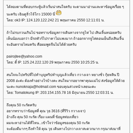
ได้ลองตามที่ตอบกระทู้แล้วเริ่มน่าสนใจครับ จะตามมาอ่านและหาข้อมูลเรื่อย ๆ
นะครับ เฉินตูจิ่วไจ้โกว 15000 นี่
ดย: ok3 IP: 124.120.122.242 21 พฤษภาคม 2550 12:11:01 น.
ถ้าไม่รบกวนเกินไป ขอทราบข้อมูลการเดินทางจากจูไห่ ไป เสินเจิ้นหน่อยครับ
เห็นน้องบอกว่า มีรถทัวร์ไปราคาไม่แพงมาก ถ้าออกจากจูไห่ตอนเย็นถึงเสินเจิ้น
จะอันตรายไหมครับ คือผมพูดจีนไม่ได้ด้วยครับ
pairojtee@yahoo.com
ดย: ตี๋ IP: 125.24.222.120 29 พฤษภาคม 2550 10:25:25 น.
สนใจจะไปทริปที่ไปทำบุญทริปทำบุญแล้วเที่ยว กวางเจา หยางซั่ว กุ้ยหลิน ปี
2008 อ่ะค่ะ ต้องทำอย่างไรบ้างคะ สนใจมากอยากพาคุณแม่ไป ส่งข้อมูลให้ด้ว
นะคะ nunoknaja@hotmail.com ขอบคุณล่วงหน้าเลยนะคะ
ดย: Tomatokung IP: 203.154.155.78 16 มิถุนายน 2550 12:03:31 น.
ถึงคุณ 50 กะรัตครับ
อยากทราบว่าข้อมูลที่ คุณ วุธ 3616 (ที่รีวิว กวางเจา)
อ้างถึง คุณ 50 กะรัต เรื่อง แผนที่ ข้อมูลท่องเที่ยว
ผมจะหาอ่านได้ที่ไหน...เข้าใจว่าข้อมูลของคุณ 50 กะรัต
จะต้องดีมากๆ ถึงทำให้ คุณ วุธ เดินทางไปกวางเจาสะดวกมาก กรุณาส่งมาที่