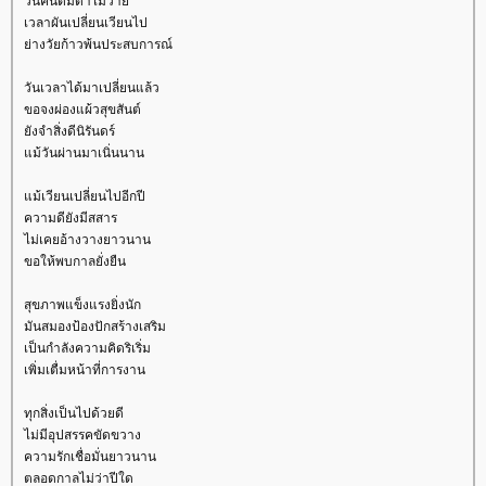
วันคืนดื่มด่ำไม่วา
เวลาผันเปลี่ยนเวียนไป
่างวัยก้าวพ้นประสบการณ์
วันเวลาได้มาเปลี่ยนแล้ว
ขอจงผ่องแผ้วสุขสันต์
ังจำสิ่งดีนิรันดร์
ม้วันผ่านมาเนิ่นนาน
ม้เวียนเปลี่ยนไปอีกปี
ความดียังมีสสาร
ไม่เคยอ้างวางยาวนาน
ขอให้พบกาลยั่งยืน
สุขภาพแข็งแรงยิ่งนัก
มันสมองป้องปักสร้างเสริม
เป็นกำลังความคิดริเริ่ม
เพิ่มเตื่มหน้าที่การงาน
ทุกสิ่งเป็นไปด้วยดี
ไม่มีอุปสรรคขัดขวาง
ความรักเชื่อมั่นยาวนาน
ตลอดกาลไม่ว่าปีใด