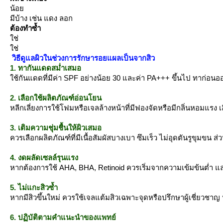
น้อ
มีบ้าง เช่น แดง ลอก
ต้องทำซ้ำ
ช่
ช่
วิธีดูแลผิวในช่วงการรักษารอยแผลเป็นจากสิว
1. ทากันแดดสม่ำเสมอ
ช้กันแดดที่มีค่า SPF อย่างน้อย 30 และค่า PA+++ ขึ้นไป ทาก่อ
2. เลือกใช้ผลิตภัณฑ์อ่อนโยน
หลีกเลี่ยงการใช้โฟมหรือเจลล้างหน้าที่มีฟองจัดหรือมีกลิ่นหอมแ
3. เติมความชุ่มชื้นให้ผิวเสมอ
ควรเลือกผลิตภัณฑ์ที่มีเนื้อสัมผัสบางเบา ซึมเร็ว ไม่อุดตันรูขุมขน
4. งดผลัดเซลล์รุนแรง
หากต้องการใช้ AHA, BHA, Retinoid ควรเริ่มจากความเข้มข้นต่ำ และใช้
5. ไม่แกะสิวซ้ำ
หากมีสิวขึ้นใหม่ ควรใช้เจลแต้มสิวเฉพาะจุดหรือปรึกษาผู้เชี่ยวชาญ
6. ปฏิบัติตามคำแนะนำของแพทย์