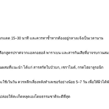
นออกแดด 15–30 นาที และควรทาซ้ำหากต้องอยู่กลางแจ้งเป็นเวลานาน
รง เลือกสูตรปราศจากแอลกอฮอล์ พาราเบน และสารกันเสียที่อาจรบกวนสม
 ส่วนผสมที่แนะนำ ได้แก่ สารสกัดใบบัวบก, เซราไมด์, กรดไฮยาลูรอนิก
เว้นวัน ควรหลีกเลี่ยงหลังทำเลเซอร์อย่างน้อย 5–7 วัน เพื่อให้ผิวได้พัก
 ปล่อยให้สะเก็ดหลุดเองโดยธรรมชาติจะดีที่สุด