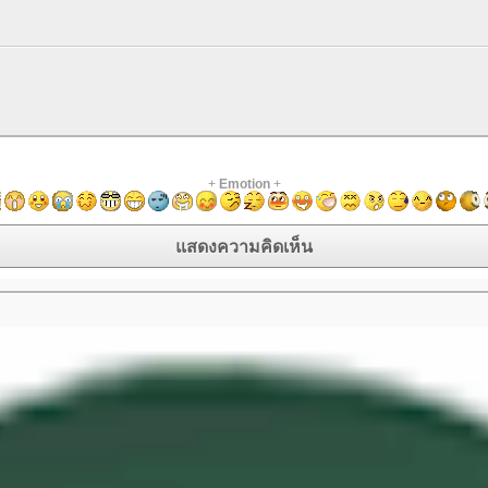
+
Emotion
+