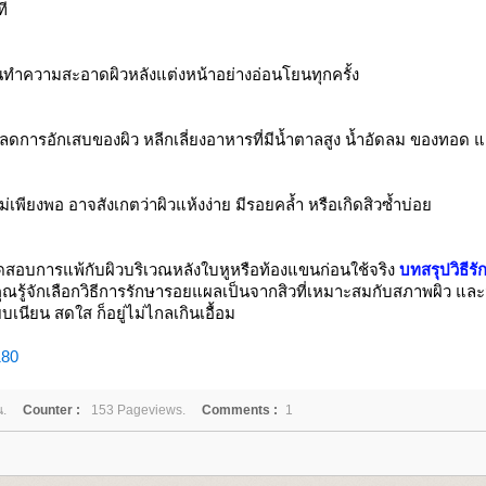
ี
นทำความสะอาดผิวหลังแต่งหน้าอย่างอ่อนโยนทุกครั้ง
วยลดการอักเสบของผิว หลีกเลี่ยงอาหารที่มีน้ำตาลสูง น้ำอัดลม ของทอ
ียงพอ อาจสังเกตว่าผิวแห้งง่าย มีรอยคล้ำ หรือเกิดสิวซ้ำบ่อ
ทดสอบการแพ้กับผิวบริเวณหลังใบหูหรือท้องแขนก่อนใช้จริง
บทสรุปวิธีร
ุณรู้จักเลือกวิธีการรักษารอยแผลเป็นจากสิวที่เหมาะสมกับสภาพผิว และมี
เนียน สดใส ก็อยู่ไม่ไกลเกินเอื้อม
180
.
Counter :
153 Pageviews.
Comments :
1