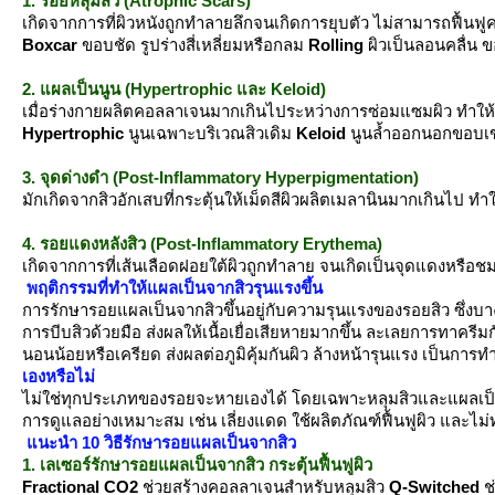
1. รอยหลุมสิว (Atrophic Scars)
เกิดจากการที่ผิวหนังถูกทำลายลึกจนเกิดการยุบตัว ไม่สามารถฟื้นฟู
Boxcar
ขอบชัด รูปร่างสี่เหลี่ยมหรือกลม
Rolling
ผิวเป็นลอนคลื่น 
2. แผลเป็นนูน (Hypertrophic และ Keloid)
เมื่อร่างกายผลิตคอลลาเจนมากเกินไประหว่างการซ่อมแซมผิว ทำให้เกิ
Hypertrophic
นูนเฉพาะบริเวณสิวเดิม
Keloid
นูนล้ำออกนอกขอบเขต
3. จุดด่างดำ (Post-Inflammatory Hyperpigmentation)
มักเกิดจากสิวอักเสบที่กระตุ้นให้เม็ดสีผิวผลิตเมลานินมากเกินไป ทำ
4. รอยแดงหลังสิว (Post-Inflammatory Erythema)
เกิดจากการที่เส้นเลือดฝอยใต้ผิวถูกทำลาย จนเกิดเป็นจุดแดงหรือ
พฤติกรรมที่ทำให้แผลเป็นจากสิวรุนแรงขึ้น
การรักษารอยแผลเป็นจากสิวขึ้นอยู่กับความรุนแรงของรอยสิว ซึ่งบางครั
การบีบสิวด้วยมือ ส่งผลให้เนื้อเยื่อเสียหายมากขึ้น ละเลยการทาครีม
นอนน้อยหรือเครียด ส่งผลต่อภูมิคุ้มกันผิว ล้างหน้ารุนแรง เป็นการ
เองหรือไม่
ไม่ใช่ทุกประเภทของรอยจะหายเองได้ โดยเฉพาะหลุมสิวและแผลเป็
การดูแลอย่างเหมาะสม เช่น เลี่ยงแดด ใช้ผลิตภัณฑ์ฟื้นฟูผิว และไม่
นะนำ 10 วิธีรักษารอยแผลเป็นจากสิว
1. เลเซอร์รักษารอยแผลเป็นจากสิว กระตุ้นฟื้นฟูผิว
Fractional CO2
ช่วยสร้างคอลลาเจนสำหรับหลุมสิว
Q-Switched
ช