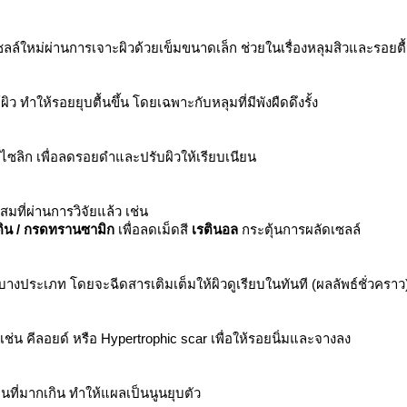
ซลล์ใหม่ผ่านการเจาะผิวด้วยเข็มขนาดเล็ก ช่วยในเรื่องหลุมสิวและรอยตื
 ทำให้รอยยุบตื้นขึ้น โดยเฉพาะกับหลุมที่มีพังผืดดึงรั้ง
ิไซลิก เพื่อลดรอยดำและปรับผิวให้เรียบเนียน
ที่ผ่านการวิจัยแล้ว เช่น
ูติน / กรดทรานซามิก
เพื่อลดเม็ดสี
เรตินอล
กระตุ้นการผลัดเซลล์
งประเภท โดยจะฉีดสารเติมเต็มให้ผิวดูเรียบในทันที (ผลลัพธ์ชั่วคราว
น คีลอยด์ หรือ Hypertrophic scar เพื่อให้รอยนิ่มและจางลง
ี่มากเกิน ทำให้แผลเป็นนูนยุบตัว