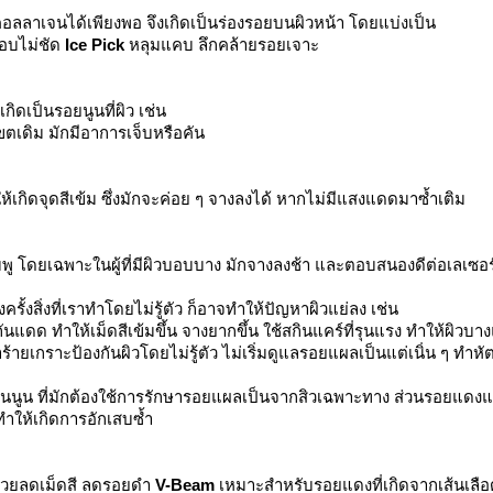
คอลลาเจนได้เพียงพอ จึงเกิดเป็นร่องรอยบนผิวหน้า โดยแบ่งเป็น
ขอบไม่ชัด
Ice Pick
หลุมแคบ ลึกคล้ายรอยเจาะ
ดเป็นรอยนูนที่ผิว เช่น
เดิม มักมีอาการเจ็บหรือคัน
ให้เกิดจุดสีเข้ม ซึ่งมักจะค่อย ๆ จางลงได้ หากไม่มีแสงแดดมาซ้ำเติม
ชมพู โดยเฉพาะในผู้ที่มีผิวบอบบาง มักจางลงช้า และตอบสนองดีต่อเลเซ
้งสิ่งที่เราทำโดยไม่รู้ตัว ก็อาจทำให้ปัญหาผิวแย่ลง เช่น
กันแดด ทำให้เม็ดสีเข้มขึ้น จางยากขึ้น ใช้สกินแคร์ที่รุนแรง ทำให้ผิว
ทำร้ายเกราะป้องกันผิวโดยไม่รู้ตัว ไม่เริ่มดูแลรอยแผลเป็นแต่เนิ่น ๆ
นนูน ที่มักต้องใช้การรักษารอยแผลเป็นจากสิวเฉพาะทาง ส่วนรอยแด
ทำให้เกิดการอักเสบซ้ำ
่วยลดเม็ดสี ลดรอยดำ
V-Beam
เหมาะสำหรับรอยแดงที่เกิดจากเส้นเล